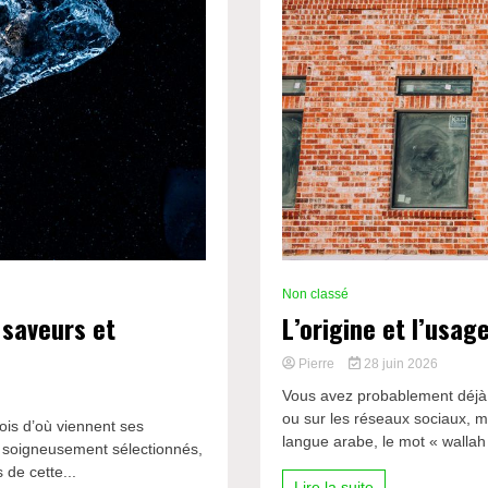
Non classé
 saveurs et
L’origine et l’usag
Pierre
28 juin 2026
Vous avez probablement déjà 
ou sur les réseaux sociaux, ma
is d’où viennent ses
langue arabe, le mot « wallah 
s soigneusement sélectionnés,
 de cette...
Lire la suite