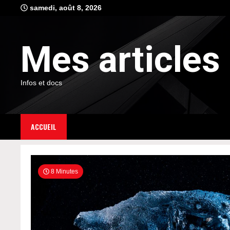
Skip
samedi, août 8, 2026
to
content
Mes articles
Infos et docs
ACCUEIL
8 Minutes