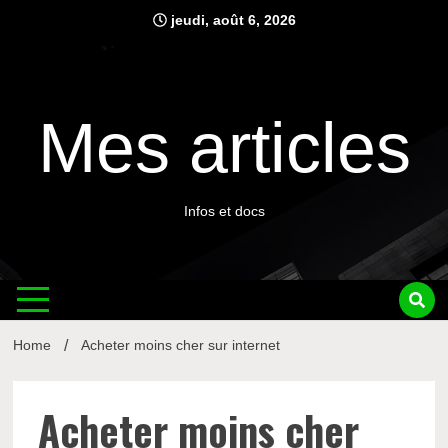
Skip
jeudi, août 6, 2026
to
content
Mes articles
Infos et docs
Home
Acheter moins cher sur internet
Acheter moins cher