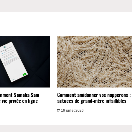
omment Samaha Sam
Comment amidonner vos napperons :
vie privée en ligne
astuces de grand-mère infaillibles
19 juillet 2026