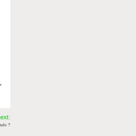
x
ext:
 ado ?