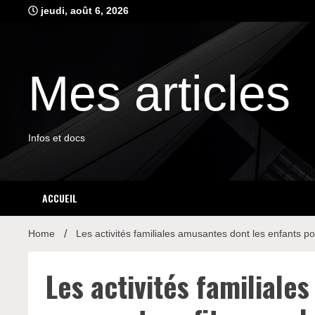
Skip
jeudi, août 6, 2026
to
content
Mes articles
Infos et docs
ACCUEIL
Home
Les activités familiales amusantes dont les enfants p
Les activités familiale