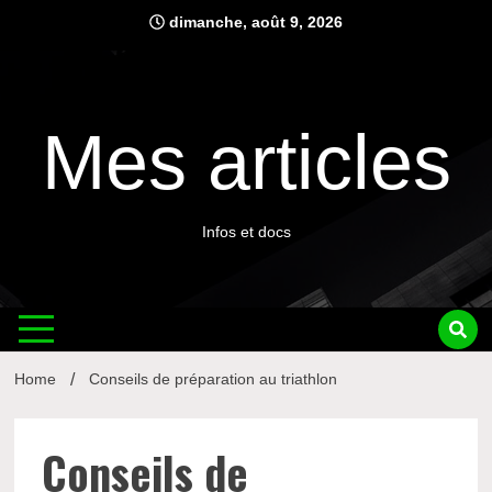
Skip
dimanche, août 9, 2026
to
content
Mes articles
Infos et docs
Home
Conseils de préparation au triathlon
Conseils de