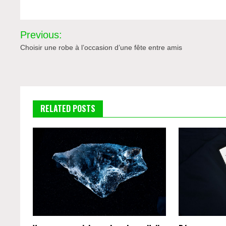
Navigation
Previous:
de
Choisir une robe à l’occasion d’une fête entre amis
l’article
RELATED POSTS