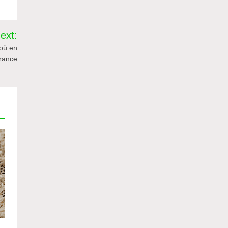
ext:
 où en
rance