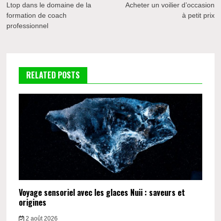
de
Ltop dans le domaine de la
Acheter un voilier d’occasion
formation de coach
à petit prix
l’article
professionnel
RELATED POSTS
Voyage sensoriel avec les glaces Nuii : saveurs et
origines
2 août 2026