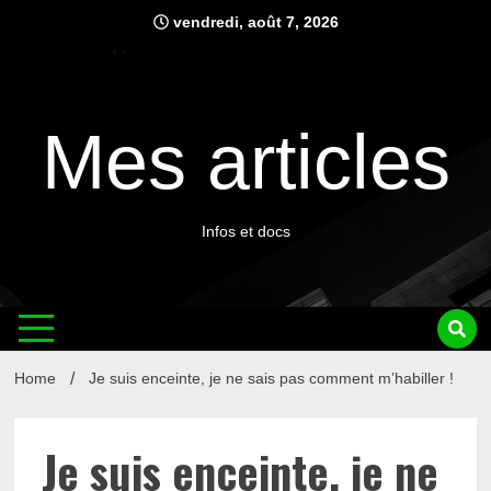
Skip
vendredi, août 7, 2026
to
content
Mes articles
Infos et docs
Home
Je suis enceinte, je ne sais pas comment m’habiller !
Je suis enceinte, je ne