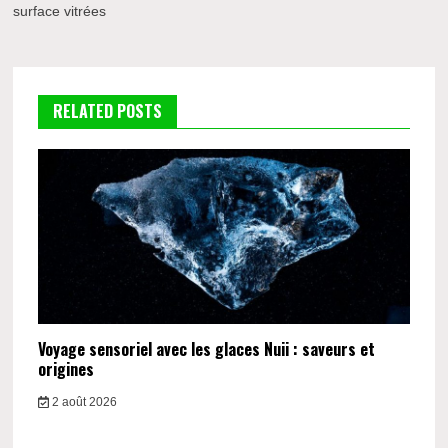
l’article
surface vitrées
RELATED POSTS
Voyage sensoriel avec les glaces Nuii : saveurs et
origines
2 août 2026