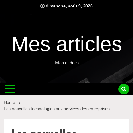
Skip
dimanche, août 9, 2026
to
content
Mes articles
Infos et docs
Home
Les nouvelles technologies aux services des entreprises