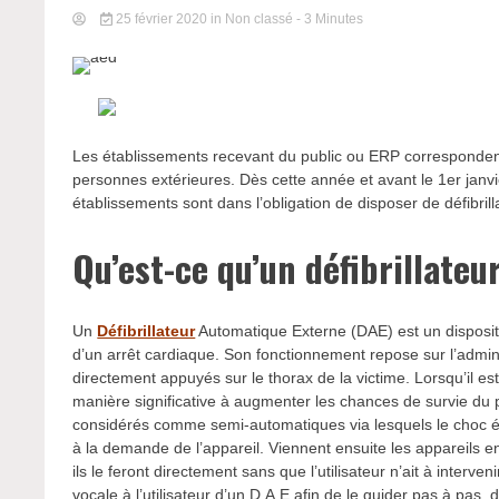
25 février 2020
in Non classé
- 3 Minutes
Les établissements recevant du public ou ERP corresponden
personnes extérieures. Dès cette année et avant le 1er janvi
établissements sont dans l’obligation de disposer de défibril
Qu’est-ce qu’un défibrillateu
Un
Défibrillateur
Automatique Externe (DAE) est un dispositif
d’un arrêt cardiaque. Son fonctionnement repose sur l’adminis
directement appuyés sur le thorax de la victime. Lorsqu’il 
manière significative à augmenter les chances de survie du 
considérés comme semi-automatiques via lesquels le choc él
à la demande de l’appareil. Viennent ensuite les appareils ent
ils le feront directement sans que l’utilisateur n’ait à interv
vocale à l’utilisateur d’un D.A.E afin de le guider pas à pa