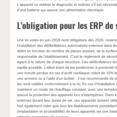
L’appareil va réaliser le diagnostic et estimer s’il est nécess
d’une batterie qui assure son alimentation électrique.
L’obligation pour les ERP de 
Une loi votée en juin 2018 rend obligatoire dès 2020, notam
l’installation des défibrillateurs automatisés externes dans l
défini en fonction du nombre de places assises, de la surfac
responsable de l’établissement. C’est le règlement de sécurit
égard à la nature de chaque structure. Ces défibrillateurs do
rapide possible. L’idéal étant de les positionner à proximit
une minute perdue en cas d’arrêt cardiaque réduit de 10% le
une armoire ou à l’aide d’un boîtier ; il est recommandé de
les rend visibles conformément à la loi. En cas d’installation 
maintenir un mode de chauffage constant, avec une tempéra
assure la protection des appareils lors d’intempéries. Dans le 
externes durant leur durée de vie, ces appareils doivent obl
faut également noter que tous les établissements possédant 
(implantation et accessibilité) de leurs appareils via une ba
citoyens et services de secours.