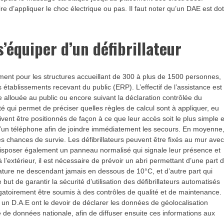
aire d’appliquer le choc électrique ou pas. Il faut noter qu’un DAE est do
s’équiper d’un défibrillateur
ment pour les structures accueillant de 300 à plus de 1500 personnes,
es établissements recevant du public (ERP). L’effectif de l’assistance est
e allouée au public ou encore suivant la déclaration contrôlée du
é qui permet de préciser quelles règles de calcul sont à appliquer, eu
ivent être positionnés de façon à ce que leur accès soit le plus simple e
é d’un téléphone afin de joindre immédiatement les secours. En moyenne
s chances de survie. Les défibrillateurs peuvent être fixés au mur ave
 disposer également un panneau normalisé qui signale leur présence et
à l’extérieur, il est nécessaire de prévoir un abri permettant d’une part 
ture ne descendant jamais en dessous de 10°C, et d’autre part qui
but de garantir la sécurité d’utilisation des défibrillateurs automatisés
igatoirement être soumis à des contrôles de qualité et de maintenance. 
un D.A.E ont le devoir de déclarer les données de géolocalisation
se de données nationale, afin de diffuser ensuite ces informations aux