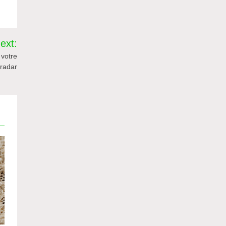
ext:
 votre
radar