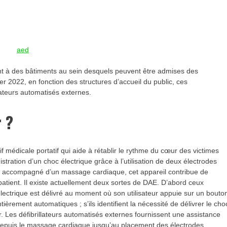
t à des bâtiments au sein desquels peuvent être admises des
er 2022, en fonction des structures d’accueil du public, ces
lateurs automatisés externes.
r ?
 médicale portatif qui aide à rétablir le rythme du cœur des victimes
tration d’un choc électrique grâce à l’utilisation de deux électrodes
est accompagné d’un massage cardiaque, cet appareil contribue de
patient. Il existe actuellement deux sortes de DAE. D’abord ceux
ectrique est délivré au moment où son utilisateur appuie sur un bouto
ièrement automatiques ; s’ils identifient la nécessité de délivrer le cho
enir. Les défibrillateurs automatisés externes fournissent une assistance
s, depuis le massage cardiaque jusqu’au placement des électrodes.