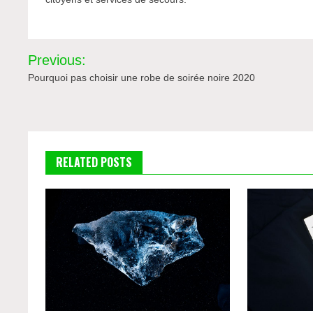
Navigation
Previous:
de
Pourquoi pas choisir une robe de soirée noire 2020
l’article
RELATED POSTS