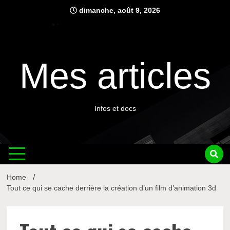
Skip
dimanche, août 9, 2026
to
content
Mes articles
Infos et docs
Home
Tout ce qui se cache derrière la création d’un film d’animation 3d