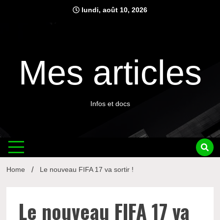
Skip
lundi, août 10, 2026
to
content
Mes articles
Infos et docs
Home
Le nouveau FIFA 17 va sortir !
Le nouveau FIFA 17 va