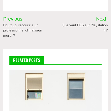
Navigation
Previous:
Next:
de
Pourquoi recourir à un
Que vaut PES sur Playstation
professionnel climatiseur
4 ?
l’article
mural ?
RELATED POSTS