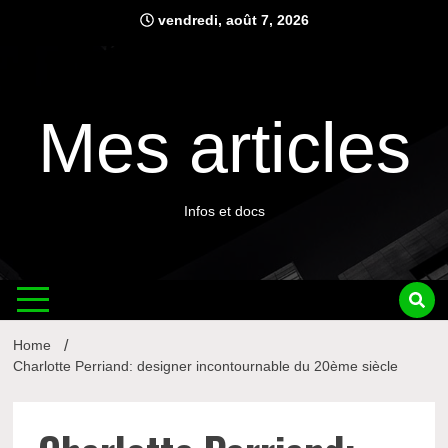
Skip
vendredi, août 7, 2026
to
content
Mes articles
Infos et docs
Home
Charlotte Perriand: designer incontournable du 20ème siècle