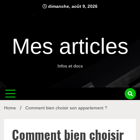
Skip
dimanche, août 9, 2026
to
content
Mes articles
Infos et docs
Home
Comment bien choisir son appartement ?
Comment bien choisir