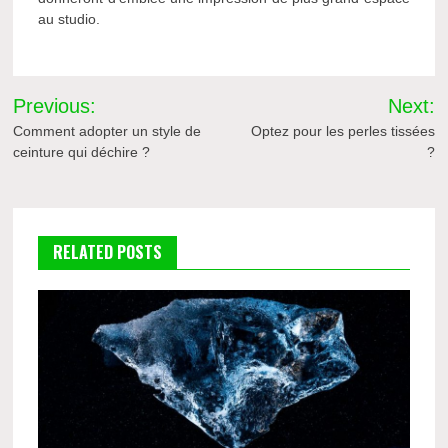
au studio.
Navigation
Previous:
Next:
de
Comment adopter un style de
Optez pour les perles tissées
ceinture qui déchire ?
?
l’article
RELATED POSTS