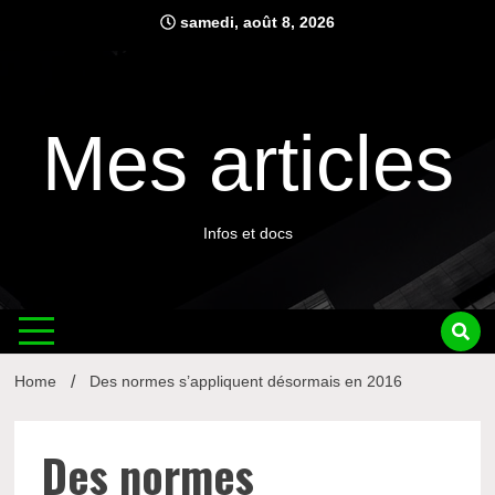
Skip
samedi, août 8, 2026
to
content
Mes articles
Infos et docs
Home
Des normes s’appliquent désormais en 2016
Des normes