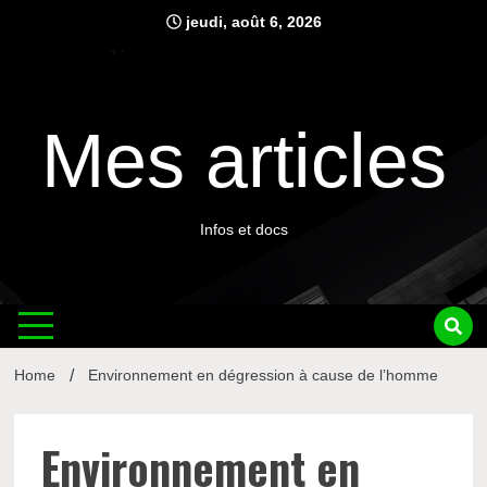
Skip
jeudi, août 6, 2026
to
content
Mes articles
Infos et docs
Home
Environnement en dégression à cause de l’homme
Environnement en