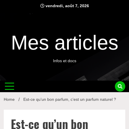
Skip
vendredi, août 7, 2026
to
content
Mes articles
Infos et docs
Home
Est-ce qu’un bon parfum, c’est un parfum naturel ?
Est-ce qu’un bon