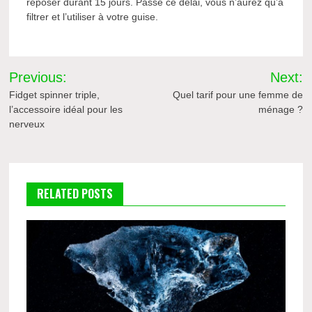
reposer durant 15 jours. Passé ce délai, vous n’aurez qu’à
filtrer et l’utiliser à votre guise.
Navigation
Previous:
Next:
de
Fidget spinner triple,
Quel tarif pour une femme de
l’accessoire idéal pour les
ménage ?
l’article
nerveux
RELATED POSTS