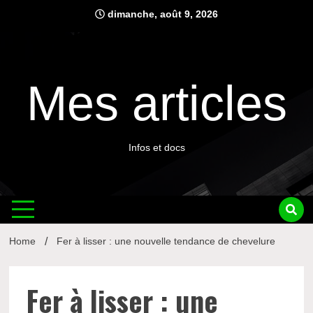
Skip
dimanche, août 9, 2026
to
content
Mes articles
Infos et docs
Home
Fer à lisser : une nouvelle tendance de chevelure
Fer à lisser : une