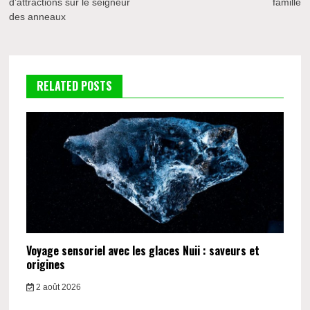
d’attractions sur le seigneur
famille
l’article
des anneaux
RELATED POSTS
Voyage sensoriel avec les glaces Nuii : saveurs et
origines
2 août 2026