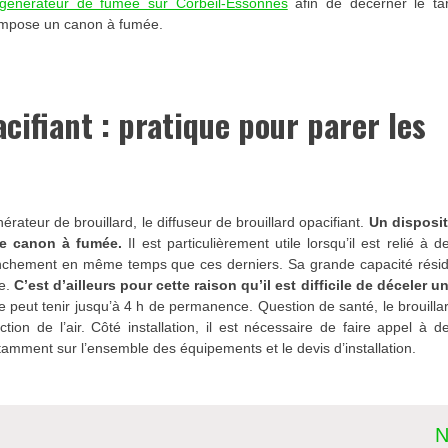
n générateur de fumée sur Corbeil-Essonnes
afin de décerner le tar
compose un canon à fumée.
acifiant : pratique pour parer les
rateur de brouillard, le diffuseur de brouillard opacifiant.
Un disposit
le canon à fumée.
Il est particulièrement utile lorsqu’il est relié à d
enchement en même temps que ces derniers. Sa grande capacité rési
e.
C’est d’ailleurs pour cette raison qu’il est difficile de déceler u
 peut tenir jusqu’à 4 h de permanence. Question de santé, le brouilla
tion de l’air. Côté installation, il est nécessaire de faire appel à d
amment sur l’ensemble des équipements et le devis d’installation.
N