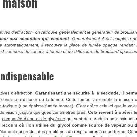
a maison
tives d’effraction, on retrouve généralement le générateur de brouillar
oleur aux secondes qui viennent
. Généralement il est couplé à d
he automatiquement, il recouvre la pièce de fumée opaque rendant 
 est composé de canons à fumée et de diffuseurs de brouillard opacifian
indispensable
tives d’effraction.
Garantissant une sécurité à la seconde, il perm
 consiste à diffuser de la fumée. Cette fumée va remplir la maison 
n-toxique
(une épaisse fumée tenace). C’est grâce celui-ci que le vole
p de vision jusqu’à quelques centimètres près.
Cela revient à opérer l
st
composée d’eau et de glycérine
qui sont des produits non toxiques 
s recours où l’on utilise du glycol comme source de vapeur ou 
ment qui produit des problèmes de respiratoires à court terme. Qua