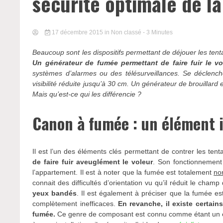
sécurité optimale de l
17 décembre 2015
in Non classé
- 3 Minutes
Beaucoup sont les dispositifs permettant de déjouer les tenta
Un générateur de fumée permettant de faire fuir le v
systèmes d’alarmes ou des télésurveillances. Se déclenc
visibilité réduite jusqu’à 30 cm. Un générateur de brouillard
Mais qu’est-ce qui les différencie ?
Canon à fumée : un élément 
Il est l’un des éléments clés permettant de contrer les tenta
de faire fuir aveuglément le voleur
. Son fonctionnement
l’appartement. Il est à noter que la fumée est totalement
no
connait des difficultés d’orientation vu qu’il réduit le cham
yeux bandés
. Il est également à préciser que la fumée e
complètement inefficaces.
En revanche, il existe certain
fumée.
Ce genre de composant est connu comme étant un élé