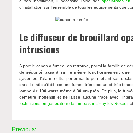
à son installation, il nécessite l’aide des
spécialistes e
d’installation sur l’ensemble de tous les équipements que 
Le diffuseur de brouillard op
intrusions
A part le canon à fumée, on retrouve, parmi la famille de géné
de sécurité basant sur le même fonctionnement que 
systèmes d’alarme ultra-performante permettant son décl
dans le fait qu’il diffuse une fumée très opaque et très tenac
lampe de 100 watts même à 30 cm près.
De plus, la fumée
demeure inoffensif et ne laisse aucune trace avec l’interac
techniciens en générateur de fumée sur L’Haÿ-les-Roses
not
Navigation
Previous: