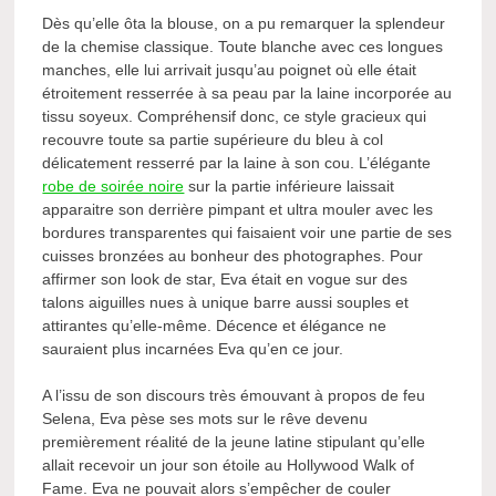
Dès qu’elle ôta la blouse, on a pu remarquer la splendeur
de la chemise classique. Toute blanche avec ces longues
manches, elle lui arrivait jusqu’au poignet où elle était
étroitement resserrée à sa peau par la laine incorporée au
tissu soyeux. Compréhensif donc, ce style gracieux qui
recouvre toute sa partie supérieure du bleu à col
délicatement resserré par la laine à son cou. L’élégante
robe de soirée noire
sur la partie inférieure laissait
apparaitre son derrière pimpant et ultra mouler avec les
bordures transparentes qui faisaient voir une partie de ses
cuisses bronzées au bonheur des photographes. Pour
affirmer son look de star, Eva était en vogue sur des
talons aiguilles nues à unique barre aussi souples et
attirantes qu’elle-même. Décence et élégance ne
sauraient plus incarnées Eva qu’en ce jour.
A l’issu de son discours très émouvant à propos de feu
Selena, Eva pèse ses mots sur le rêve devenu
premièrement réalité de la jeune latine stipulant qu’elle
allait recevoir un jour son étoile au Hollywood Walk of
Fame. Eva ne pouvait alors s’empêcher de couler