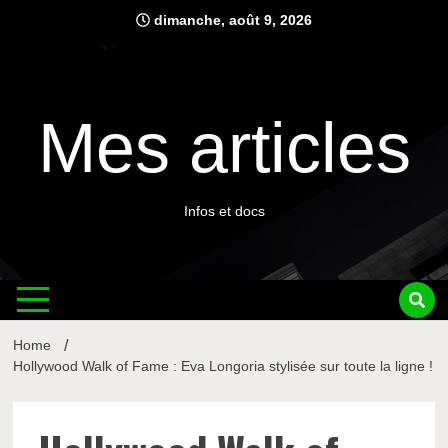
Skip
dimanche, août 9, 2026
to
content
Mes articles
Infos et docs
Home
Hollywood Walk of Fame : Eva Longoria stylisée sur toute la ligne !