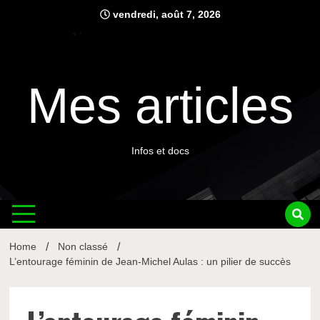
Skip
vendredi, août 7, 2026
to
content
Mes articles
Infos et docs
Home
Non classé
L’entourage féminin de Jean-Michel Aulas : un pilier de succès