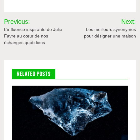
Navigation
Previous:
Next:
de
L’influence inspirante de Julie
Les meilleurs synonymes
Favre au cœur de nos
pour désigner une maison
l’article
échanges quotidiens
RELATED POSTS