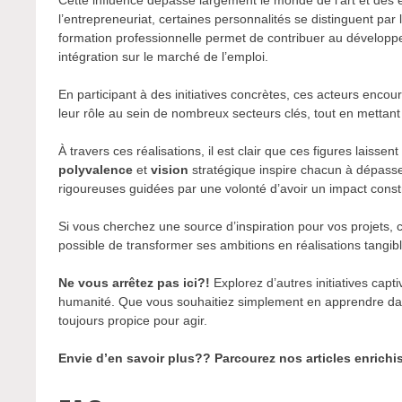
Cette influence dépasse largement le monde de l’art et des
l’entrepreneuriat, certaines personnalités se distinguent par
formation professionnelle permet de contribuer au développ
intégration sur le marché de l’emploi.
En participant à des initiatives concrètes, ces acteurs enco
leur rôle au sein de nombreux secteurs clés, tout en mettant e
À travers ces réalisations, il est clair que ces figures laisse
polyvalence
et
vision
stratégique inspire chacun à dépasse
rigoureuses guidées par une volonté d’avoir un impact constr
Si vous cherchez une source d’inspiration pour vos projets, 
possible de transformer ses ambitions en réalisations tangib
Ne vous arrêtez pas ici?!
Explorez d’autres initiatives capt
humanité. Que vous souhaitiez simplement en apprendre da
toujours propice pour agir.
Envie d’en savoir plus?? Parcourez nos articles enrichi