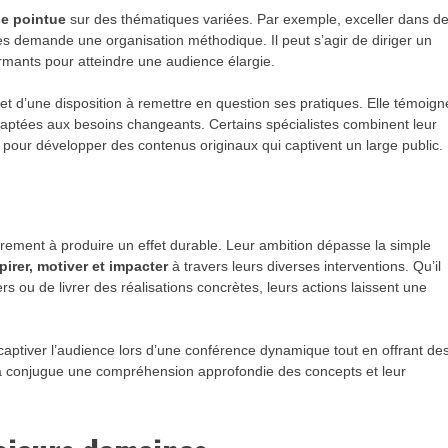
se pointue
sur des thématiques variées. Par exemple, exceller dans d
tales demande une organisation méthodique. Il peut s’agir de diriger un
formants pour atteindre une audience élargie.
t et d’une disposition à remettre en question ses pratiques. Elle témoign
daptées aux besoins changeants. Certains spécialistes combinent leur
pour développer des contenus originaux qui captivent un large public.
rement à produire un effet durable. Leur ambition dépasse la simple
pirer, motiver et impacter
à travers leurs diverses interventions. Qu’il
ers ou de livrer des réalisations concrètes, leurs actions laissent une
aptiver l’audience lors d’une conférence dynamique tout en offrant de
la conjugue une compréhension approfondie des concepts et leur