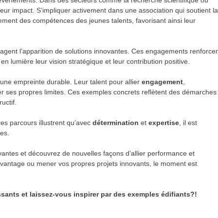
 événements. Dans des secteurs comme la recherche scientifique ou
 leur impact. S’impliquer activement dans une association qui soutient l
ement des compétences des jeunes talents, favorisant ainsi leur
uragent l’apparition de solutions innovantes. Ces engagements renforce
n lumière leur vision stratégique et leur contribution positive.
nt une empreinte durable. Leur talent pour allier
engagement
,
r ses propres limites. Ces exemples concrets reflètent des démarches
uctif.
ces parcours illustrent qu’avec
détermination
et
expertise
, il est
les.
ivantes et découvrez de nouvelles façons d’allier performance et
vantage ou mener vos propres projets innovants, le moment est
ssants et laissez-vous inspirer par des exemples édifiants?!