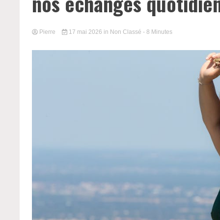
nos échanges quotidie
Pierre
17 mai 2026
in
Non Classé
- 8 Minutes