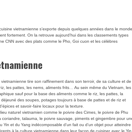
 la cuisine vietnamienne s’exporte depuis quelques années dans le mond
ient fortement. On la retrouve aujourd’hui dans les classements types
me CNN avec des plats comme le Pho, Goi cuon et les célèbres
ietnamienne
etnamienne tire son raffinement dans son terroir, de sa culture et de
riz, les pattes, les nems, aliments frits… Au sein même du Vietnam, les
aphique sauf pour la base des aliments comme le riz, les pattes, la
 déjeuné des soupes, potages toujours à base de pattes et de riz et
épices et savoir-faire locaux pour la texture.
ilieu naturel vietnamien comme le poivre des Cimes, le poivre de Phu
la coriandre, talauma, le poivre sauvage, piments et gingembre pour un
u Yin et du Yang indécomposable d’un fait ou d’un objet pour atteindre
ents à la culture vietnamienne dans leur façon de cuisiner avec le Yin