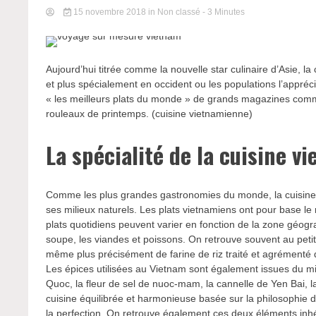
15 novembre 2018
in Non classé
- 3 Minutes
Aujourd’hui titrée comme la nouvelle star culinaire d’Asie,
et plus spécialement en occident ou les populations l’appréc
« les meilleurs plats du monde » de grands magazines com
rouleaux de printemps. (cuisine vietnamienne)
La spécialité de la cuisine v
Comme les plus grandes gastronomies du monde, la cuisine vi
ses milieux naturels. Les plats vietnamiens ont pour base le 
plats quotidiens peuvent varier en fonction de la zone géogr
soupe, les viandes et poissons. On retrouve souvent au petit
même plus précisément de farine de riz traité et agrémenté d’
Les épices utilisées au Vietnam sont également issues du m
Quoc, la fleur de sel de nuoc-mam, la cannelle de Yen Bai, 
cuisine équilibrée et harmonieuse basée sur la philosophie d
la perfection. On retrouve également ces deux éléments inhér