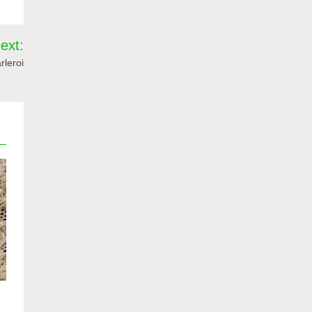
ext:
rleroi