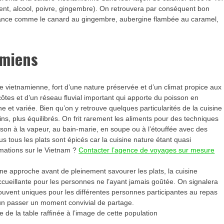
ment, alcool, poivre, gingembre). On retrouvera par conséquent bon
lance comme le canard au gingembre, aubergine flambée au caramel,
amiens
ne vietnamienne, fort d’une nature préservée et d’un climat propice aux
ôtes et d’un réseau fluvial important qui apporte du poisson en
 et variée. Bien qu’on y retrouve quelques particularités de la cuisine
fins, plus équilibrés. On frit rarement les aliments pour des techniques
isson à la vapeur, au bain-marie, en soupe ou à l’étouffée avec des
 tous les plats sont épicés car la cuisine nature étant quasi
rmations sur le Vietnam ?
Contacter l’agence de voyages sur mesure
ne approche avant de pleinement savourer les plats, la cuisine
cueillante pour les personnes ne l’ayant jamais goûtée. On signalera
ouvent uniques pour les différentes personnes participantes au repas
t un passer un moment convivial de partage.
e de la table raffinée à l’image de cette population