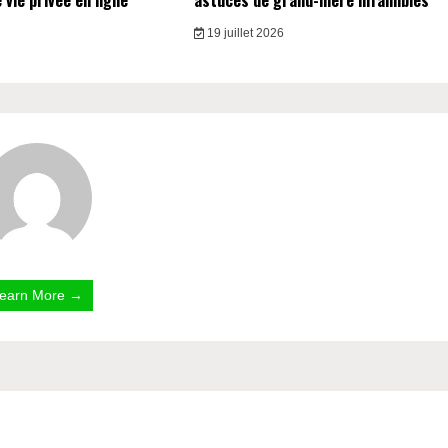
vie privée en ligne
astuces de grand-mère infaillibles
19 juillet 2026
earn More →