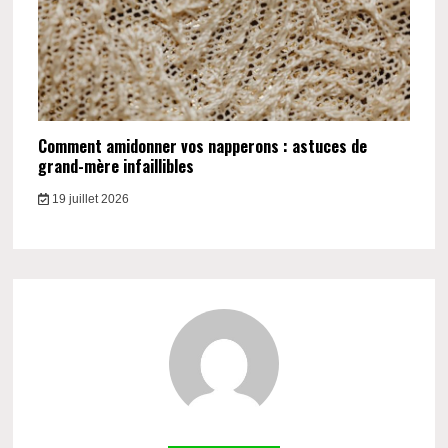
Comment amidonner vos napperons : astuces de
grand-mère infaillibles
19 juillet 2026