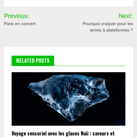
Navigation
Previous:
Next:
de
Paris en concert
Pourquoi craquer pour les
tennis à plateformes ?
l’article
RELATED POSTS
Voyage sensoriel avec les glaces Nuii : saveurs et