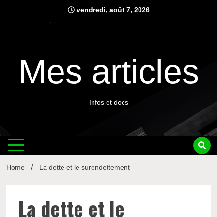
Skip
vendredi, août 7, 2026
to
content
Mes articles
Infos et docs
Home
La dette et le surendettement
La dette et le