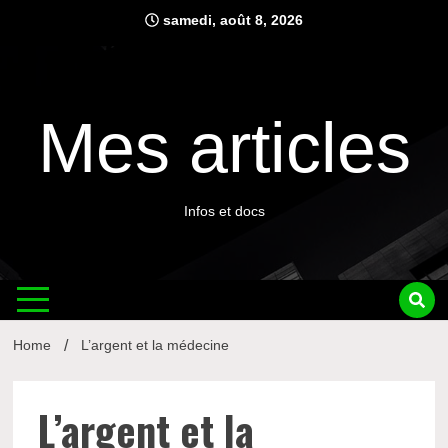
Skip
samedi, août 8, 2026
to
content
Mes articles
Infos et docs
Home
L’argent et la médecine
L’argent et la