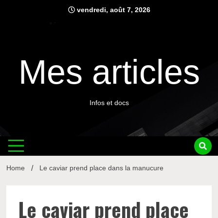
Skip
vendredi, août 7, 2026
to
content
Mes articles
Infos et docs
Home
Le caviar prend place dans la manucure
Le caviar prend place