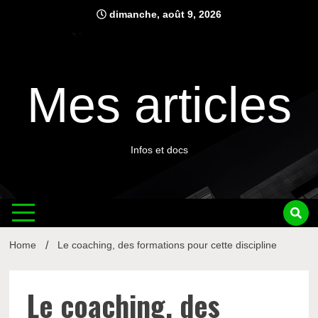
Skip
dimanche, août 9, 2026
to
content
Mes articles
Infos et docs
Home
Le coaching, des formations pour cette discipline
Le coaching, des