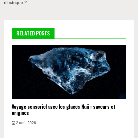
l’article
électrique ?
RELATED POSTS
Voyage sensoriel avec les glaces Nuii : saveurs et
origines
2 août 2026