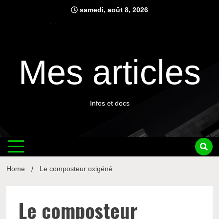
Skip
samedi, août 8, 2026
to
content
Mes articles
Infos et docs
Home
Le composteur oxigéné
Le composteur