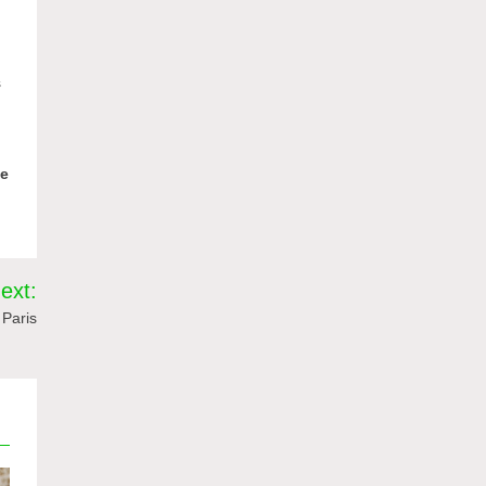
s
se
ext:
 Paris