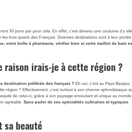
rent 30 jours par pour cela. En effet, c’est devenu une coutume d’y all
les trois quarts des Français. Diverses destinations sont à leur portée
e, votre boîte à pharmacie, vérifier bien si votre maillot de bain e
e raison irais-je à cette région ?
la destination préférée des français ?
Eh oui, c’est au Pays Basque.
tte région ? Effectivement, c’est surtout à son charme aphrodisiaque q
la beauté de celui-ci, grâce à son paysage envoutant et unique au monde
ure agréable.
Sans parler de ses spécialités culinaires et typiques
et sa beauté