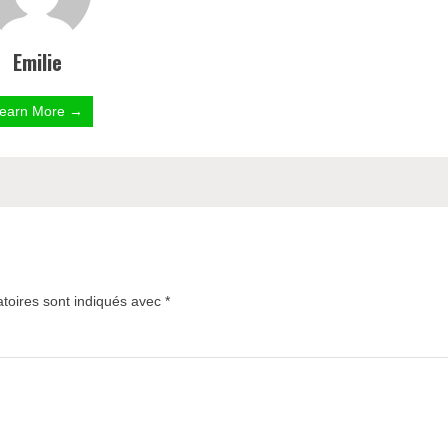
Emilie
earn More →
toires sont indiqués avec
*