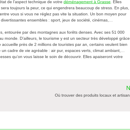
état de l’aspect technique de votre
déménagement à Grasse
. Elles
e sera toujours la peur, ce qui engendrera beaucoup de stress. En plus,
entre vous si vous ne réglez pas vite la situation. Un bon moyen pour
és divertissantes ensembles : sport, jeux de société, cinémas,…
nes, entourée par des montagnes aux forêts denses. Avec ses 51 000
es au monde. D’ailleurs, le tourisme y est un secteur très développé grâce
e accueille près de 2 millions de touristes par an, certains veulent bien
ffre un cadre de vie agréable : air pur, espaces verts, climat ambiant,…
sses qu’on vous laisse le soin de découvrir. Elles apaiseront votre
N
Où trouver des produits locaux et artisa