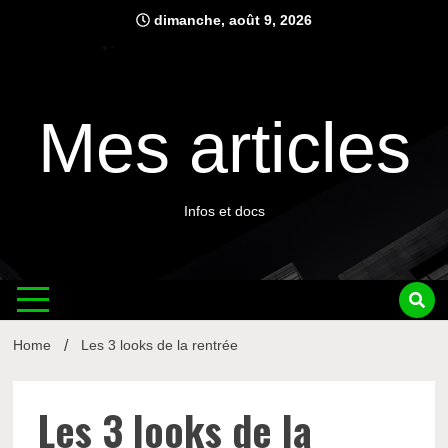
Skip
dimanche, août 9, 2026
to
content
Mes articles
Infos et docs
Home
Les 3 looks de la rentrée
Les 3 looks de la