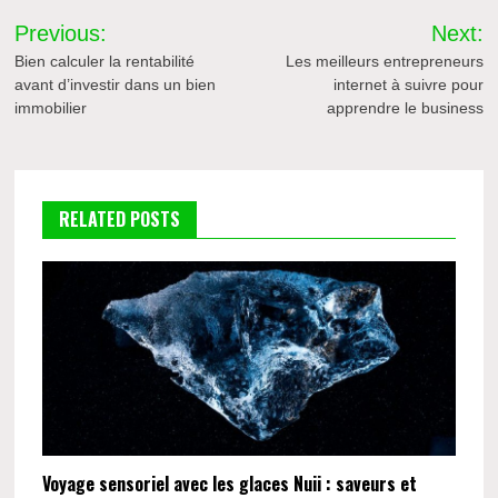
Navigation
Previous:
Next:
de
Bien calculer la rentabilité
Les meilleurs entrepreneurs
avant d’investir dans un bien
internet à suivre pour
l’article
immobilier
apprendre le business
RELATED POSTS
Voyage sensoriel avec les glaces Nuii : saveurs et