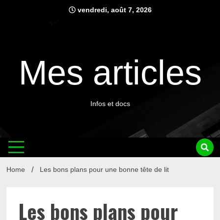
Skip
vendredi, août 7, 2026
to
content
Mes articles
Infos et docs
Home
Les bons plans pour une bonne tête de lit
Les bons plans pour