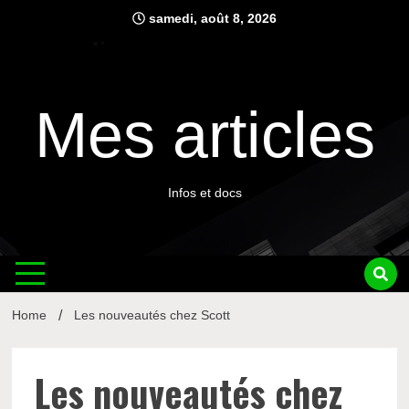
Skip
samedi, août 8, 2026
to
content
Mes articles
Infos et docs
Home
Les nouveautés chez Scott
Les nouveautés chez