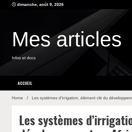
Skip
dimanche, août 9, 2026
to
content
Mes articles
Infos et docs
ACCUEIL
Home
Les systèmes d’irrigation, élément clé du développem
Les systèmes d’irrigati