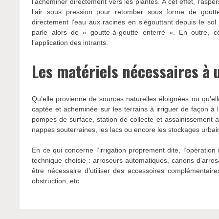
l’acheminer directement vers les plantes. A cet effet, l’aspe
l’air sous pression pour retomber sous forme de gouttel
directement l’eau aux racines en s’égouttant depuis le sol 
parle alors de « goutte-à-goutte enterré ». En outre, c
l’application des intrants.
Les matériels nécessaires à 
Qu’elle provienne de sources naturelles éloignées ou qu’ell
captée et acheminée sur les terrains à irriguer de façon à li
pompes de surface, station de collecte et assainissement ai
nappes souterraines, les lacs ou encore les stockages urbai
En ce qui concerne l’irrigation proprement dite, l’opérati
technique choisie : arroseurs automatiques, canons d’arros
être nécessaire d’utiliser des accessoires complémentaires 
obstruction, etc.
Navigation