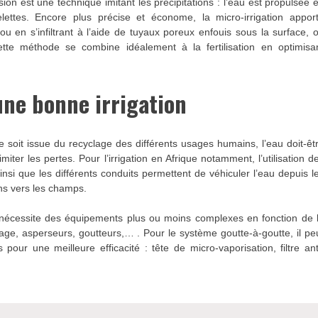
rsion est une technique imitant les précipitations : l’eau est propulsée 
ettes. Encore plus précise et économe, la micro-irrigation appor
ou en s’infiltrant à l’aide de tuyaux poreux enfouis sous la surface, 
ette méthode se combine idéalement à la fertilisation en optimisa
une bonne irrigation
e soit issue du recyclage des différents usages humains, l’eau doit-êt
miter les pertes. Pour l’irrigation en Afrique notamment, l’utilisation d
nsi que les différents conduits permettent de véhiculer l’eau depuis l
ns vers les champs.
on nécessite des équipements plus ou moins complexes en fonction de 
age, asperseurs, goutteurs,… . Pour le système goutte-à-goutte, il pe
pour une meilleure efficacité : tête de micro-vaporisation, filtre ant