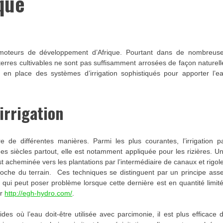
que
x moteurs de développement d’Afrique. Pourtant dans de nombreus
 terres cultivables ne sont pas suffisamment arrosées de façon naturell
re en place des systèmes d’irrigation sophistiqués pour apporter l’e
irrigation
re de différentes manières. Parmi les plus courantes, l’irrigation p
des siècles partout, elle est notamment appliquée pour les rizières. U
t acheminée vers les plantations par l’intermédiaire de canaux et rigol
proche du terrain. Ces techniques se distinguent par un principe ass
ui peut poser problème lorsque cette dernière est en quantité limit
ur
http://egh-hydro.com/
.
s où l’eau doit-être utilisée avec parcimonie, il est plus efficace 