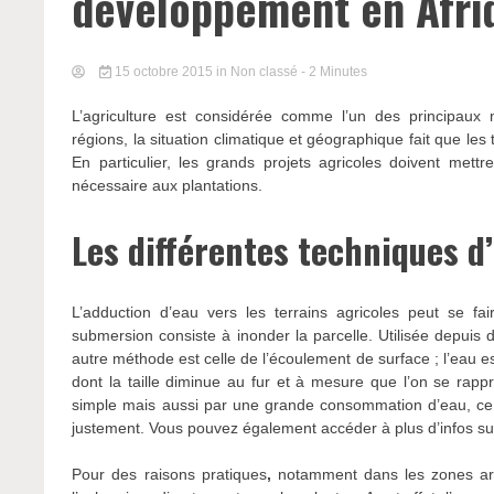
développement en Afri
15 octobre 2015
in Non classé
- 2 Minutes
L’agriculture est considérée comme l’un des principau
régions, la situation climatique et géographique fait que les
En particulier, les grands projets agricoles doivent mett
nécessaire aux plantations.
Les différentes techniques d’
L’adduction d’eau vers les terrains agricoles peut se fai
submersion consiste à inonder la parcelle. Utilisée depuis 
autre méthode est celle de l’écoulement de surface ; l’eau es
dont la taille diminue au fur et à mesure que l’on se rap
simple mais aussi par une grande consommation d’eau, ce q
justement. Vous pouvez également accéder à plus d’infos s
Pour des raisons pratiques
,
notamment dans les zones aride