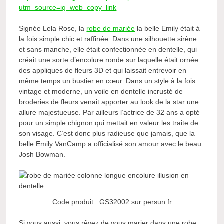
utm_source=ig_web_copy_link
Signée Lela Rose, la
robe de mariée
la belle Emily était à
la fois simple chic et raffinée. Dans une silhouette sirène
et sans manche, elle était confectionnée en dentelle, qui
créait une sorte d’encolure ronde sur laquelle était ornée
des appliques de fleurs 3D et qui laissait entrevoir en
même temps un bustier en cœur. Dans un style à la fois
vintage et moderne, un voile en dentelle incrusté de
broderies de fleurs venait apporter au look de la star une
allure majestueuse. Par ailleurs l’actrice de 32 ans a opté
pour un simple chignon qui mettait en valeur les traite de
son visage. C’est donc plus radieuse que jamais, que la
belle Emily VanCamp a officialisé son amour avec le beau
Josh Bowman.
Code produit : GS32002 sur persun.fr
Si vous aussi, vous rêvez de vous marier dans une robe