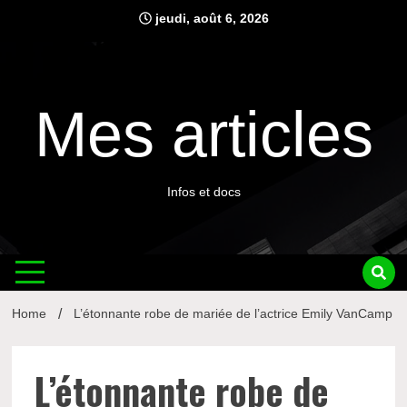
Skip
jeudi, août 6, 2026
to
content
Mes articles
Infos et docs
Home
L’étonnante robe de mariée de l’actrice Emily VanCamp
L’étonnante robe de