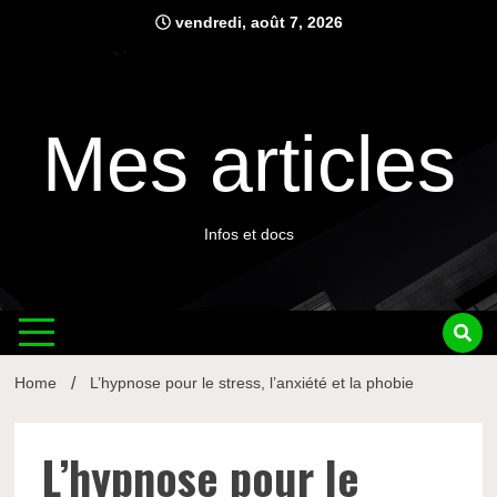
Skip
vendredi, août 7, 2026
to
content
Mes articles
Infos et docs
Home
L’hypnose pour le stress, l’anxiété et la phobie
L’hypnose pour le