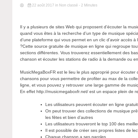
22 août 2017
in Non classé
- 2 Minutes
Il y a plusieurs de sites Web qui proposent d’écouter la musiq
quand vous êtes à la recherche d’un type de musique spécia
d’une plateforme qui vous permet en un clic d’avoir accès à
?Cette source gratuite de musique en ligne qui regroupe tou
sections différentes. Vous trouverez essentiellement des b
chanson et écouter les stations de radio à la demande ou en
MusicMegaBoxFR est le lieu le plus approprié pour écouter 
chansons pour vous permettre de profiter au max de la coll
ligne, et vous pouvez y retrouver une large gamme de musi
En effet http://musicmegaboxfr.net/ est un espace plein de r
Les utilisateurs peuvent écouter en ligne gratu
On peut trouver des collections de musique prêt
les fêtes et bien d’autres
Les utilisateurs trouveront le top 100 des meil
Il est possible de créer ses propres listes de lect
Chaque chanson a ses paroles.