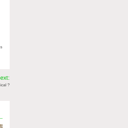
ns
ext:
ical ?