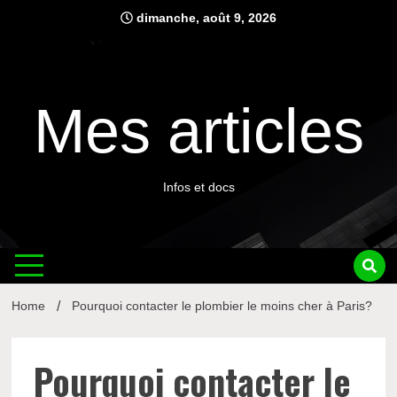
Skip
dimanche, août 9, 2026
to
content
Mes articles
Infos et docs
Home
Pourquoi contacter le plombier le moins cher à Paris?
Pourquoi contacter le