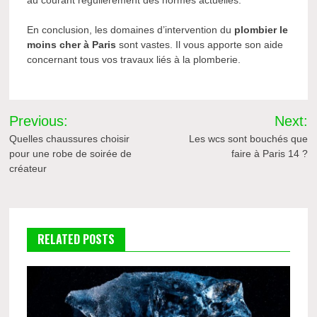
au courant régulièrement des normes actuelles.
En conclusion, les domaines d’intervention du
plombier le
moins cher à Paris
sont vastes. Il vous apporte son aide
concernant tous vos travaux liés à la plomberie.
Navigation
Previous:
Next:
de
Quelles chaussures choisir
Les wcs sont bouchés que
pour une robe de soirée de
faire à Paris 14 ?
l’article
créateur
RELATED POSTS