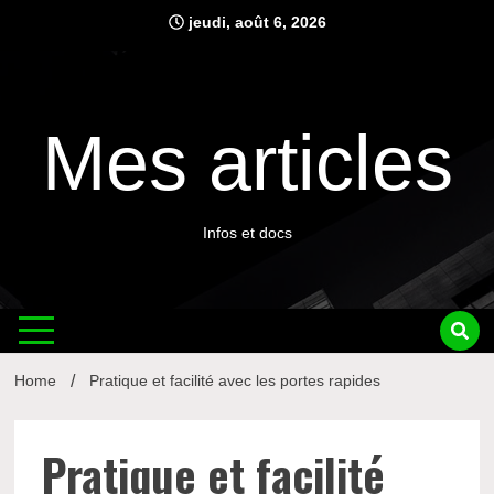
Skip
jeudi, août 6, 2026
to
content
Mes articles
Infos et docs
Home
Pratique et facilité avec les portes rapides
Pratique et facilité