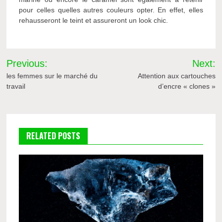
pour celles quelles autres couleurs opter. En effet, elles
rehausseront le teint et assureront un look chic.
Navigation
Previous:
Next:
de
les femmes sur le marché du
Attention aux cartouches
travail
d’encre « clones »
l’article
RELATED POSTS