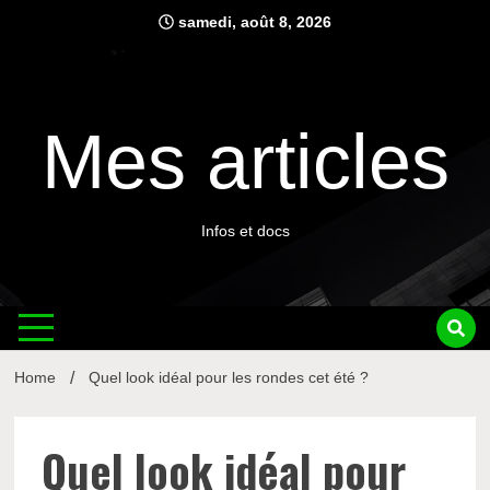
Skip
samedi, août 8, 2026
to
content
Mes articles
Infos et docs
Home
Quel look idéal pour les rondes cet été ?
Quel look idéal pour