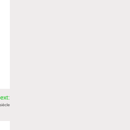
e
ext:
iècle