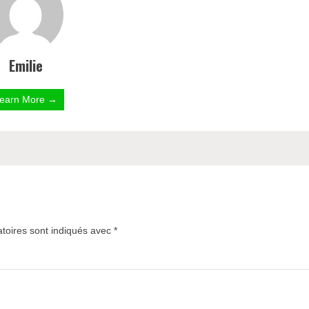
Emilie
earn More →
toires sont indiqués avec
*