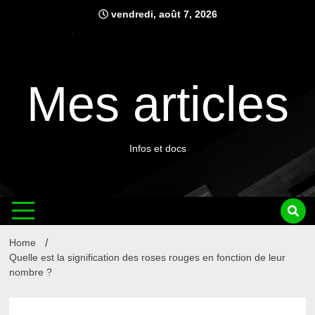
Skip
vendredi, août 7, 2026
to
content
Mes articles
Infos et docs
Home
Quelle est la signification des roses rouges en fonction de leur
nombre ?