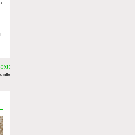
a
l
ext:
mille