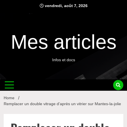
Skip
vendredi, août 7, 2026
to
content
Mes articles
Infos et docs
Home
Remplacer un double vitrage d’après un vitrier sur Mantes-la-jolie