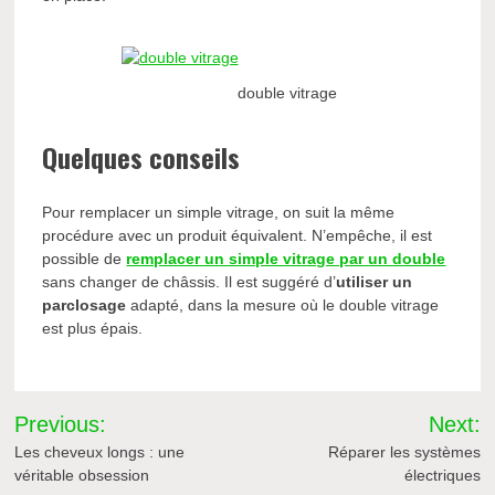
double vitrage
Quelques conseils
Pour remplacer un simple vitrage, on suit la même
procédure avec un produit équivalent. N’empêche, il est
possible de
remplacer un simple vitrage par un double
sans changer de châssis. Il est suggéré d’
utiliser un
parclosage
adapté, dans la mesure où le double vitrage
est plus épais.
Navigation
Previous:
Next:
de
Les cheveux longs : une
Réparer les systèmes
véritable obsession
électriques