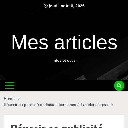
Skip
jeudi, août 6, 2026
to
content
Mes articles
Infos et docs
Home
Réussir sa publicité en faisant confiance à Labelenseignes.fr