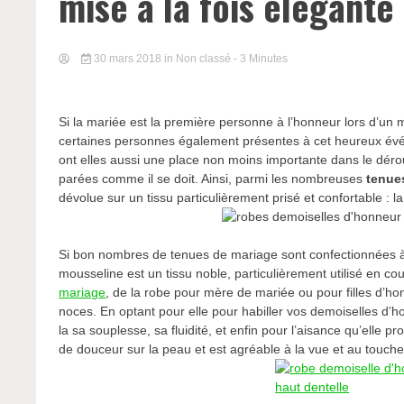
mise à la fois élégante
30 mars 2018
in Non classé
- 3 Minutes
Si la mariée est la première personne à l’honneur lors d’un 
certaines personnes également présentes à cet heureux évén
ont elles aussi une place non moins importante dans le dérou
parées comme il se doit. Ainsi, parmi les nombreuses
tenue
dévolue sur un tissu particulièrement prisé et confortable : l
Si bon nombres de tenues de mariage sont confectionnées à b
mousseline est un tissu noble, particulièrement utilisé en cou
mariage
, de la robe pour mère de mariée ou pour filles d’ho
noces. En optant pour elle pour habiller vos demoiselles d’ho
la sa souplesse, sa fluidité, et enfin pour l’aisance qu’elle 
de douceur sur la peau et est agréable à la vue et au touche