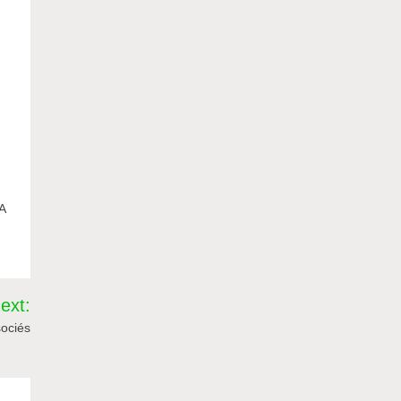
r
-A
ext:
sociés