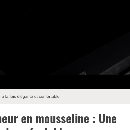
 la fois élégante et confortable
neur en mousseline : Une