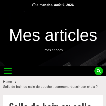
Skip
dimanche, août 9, 2026
to
content
Mes articles
Infos et docs
Home
Salle de bain ou salle de douche : comment réussir son choix ?