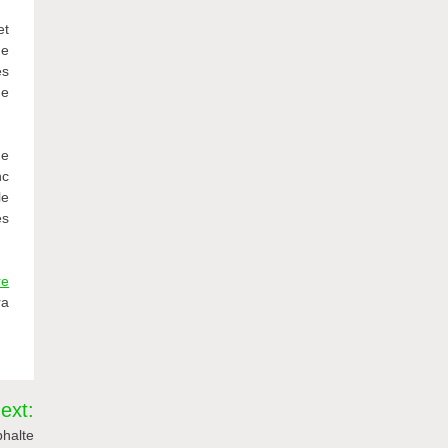
et
de
es
de
me
nc
le
es
re
ra
ext:
halte