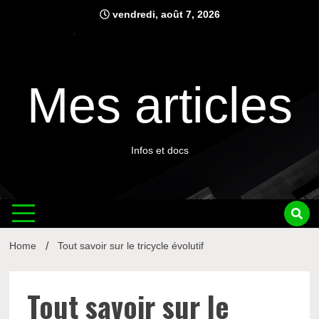
Skip
vendredi, août 7, 2026
to
content
Mes articles
Infos et docs
Home
Tout savoir sur le tricycle évolutif
Tout savoir sur le