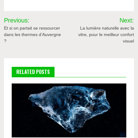
Navigation
Previous:
Next:
de
Et si on partait se ressourcer
La lumière naturelle avec la
dans les thermes d’Auvergne
vitre, pour le meilleur confort
l’article
?
visuel
RELATED POSTS