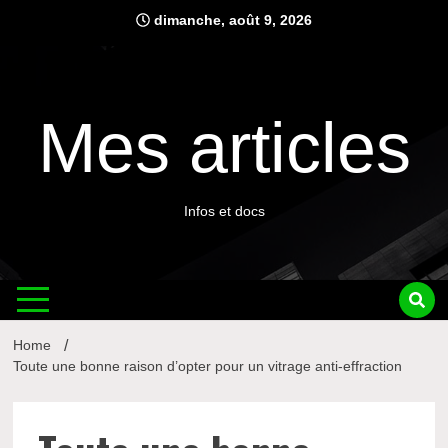
Skip
dimanche, août 9, 2026
to
content
Mes articles
Infos et docs
Home
Toute une bonne raison d’opter pour un vitrage anti-effraction